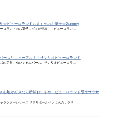
見☆ピューロランドおすすめのお菓子☆Gummy
ューロランドのお菓子にグミが登場！（ピューロラン…
パースリニューアル！！サンリオピューロランド
ッズの定番、ぬいぐるみパース。サンリオピューロラ…
き心地が好きなら断然おすすめ！ピューロランド限定サラサ
ャラクターシリーズ サラサボールペンはあのサラサ…