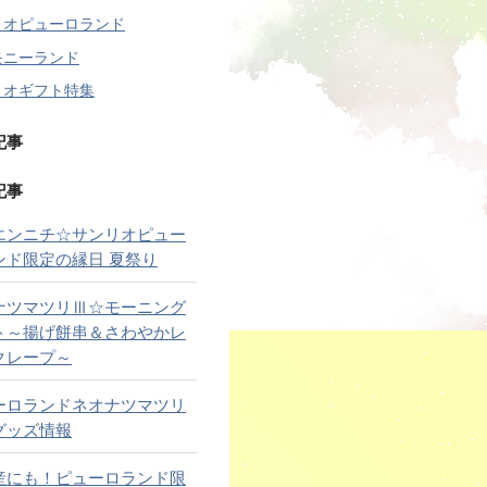
リオピューロランド
モニーランド
リオギフト特集
記事
記事
エンニチ☆サンリオピュー
ンド限定の縁日 夏祭り
ナツマツリⅢ☆モーニング
ト～揚げ餅串＆さわやかレ
クレープ～
ーロランドネオナツマツリ
グッズ情報
産にも！ピューロランド限