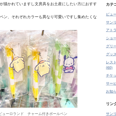
が描かれていますし文房具をお土産にしたい方におすす
カテ
ピュー
ペン、それぞれカラーも異なり可愛いですし集めたくな
サンリオ
アトラ
ショー 
グリー
グッズ
レス
(60)
チケット
サービス
お知らせ
リン
ピューロランド チャーム付きボールペン
サン