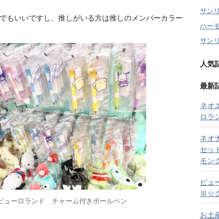
サン
でもいいですし、推しがいる方は推しのメンバーカラー
ハー
サン
人気
最新
ネオ
ロラ
ネオ
セッ
モン
ピュ
Ⅲ☆
ピューロランド チャーム付きボールペン
お土