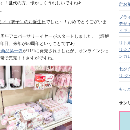
す！世代の方、懐かしくうれしいですね♪
定お
す。
ブラ
ミィ（双子）のお誕生日
でした～！おめでとうございま
デザ
ィギ
50周年アニバーサリーイヤーがスタートしました。（誤解
リト
0年目、来年が50周年ということです♪）
リ☆
念商品第一弾
が11/1に発売されましたが、オンラインショ
ンカ
間で完売！！さすがですね。
七夕
リ グ
もっ
サン