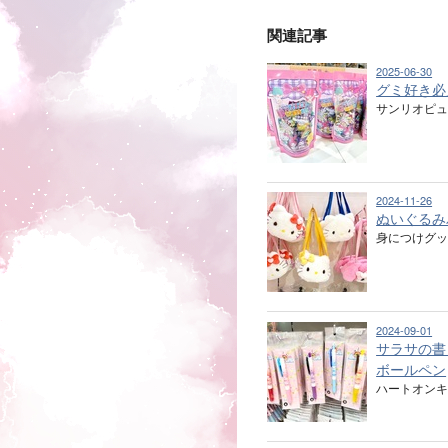
関連記事
2025-06-30
グミ好き必
サンリオピ
2024-11-26
ぬいぐるみ
身につけグ
2024-09-01
サラサの書
ボールペン
ハートオンキ