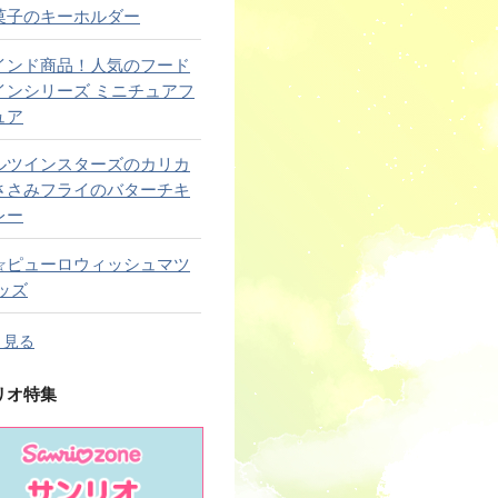
菓子のキーホルダー
インド商品！人気のフード
インシリーズ ミニチュアフ
ュア
ルツインスターズのカリカ
ささみフライのバターチキ
レー
☆ピューロウィッシュマツ
ッズ
と見る
リオ特集